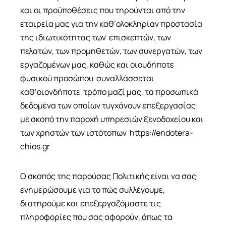
και οι προϋποθέσεις που τηρούνται από την
εταιρεία μας για την καθ’ολοκληρίαν προστασία
της ιδιωτικότητας των επισκεπτών, των
πελατών, των προμηθετών, των συνεργατών, των
εργαζομένων μας, καθώς και οιουδήποτε
φυσικού προσώπου συναλλάσσεται
καθ’οιονδήποτε τρόπο μαζί μας, τα προσωπικά
δεδομένα των οποίων τυγχάνουν επεξεργασίας
με σκοπό την παροχή υπηρεσιών ξενοδοχείου και
των χρηστών των ιστότοπων https://endotera-
Αρχική
chios.gr
Διαμερίσματα
Συλλογή
Ο σκοπός της παρούσας Πολιτικής είναι να σας
ενημερώσουμε για το πώς συλλέγουμε,
Επικοινωνία
διατηρούμε και επεξεργαζόμαστε τις
πληροφορίες που σας αφορούν, όπως τα
Call
+30 698 00
Follow us: