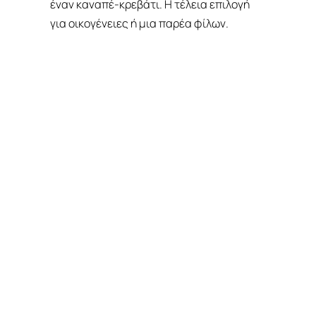
έναν καναπέ-κρεβάτι. Η τέλεια επιλογή
για οικογένειες ή μια παρέα φίλων.
ΚΡΆΤΗΣΗ
ΠΛΗΡΟΦΟΡΊΕΣ