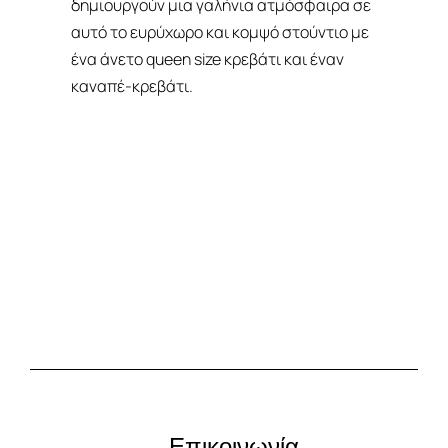
δημιουργούν μια γαλήνια ατμόσφαιρα σε
αυτό το ευρύχωρο και κομψό στούντιο με
ένα άνετο queen size κρεβάτι και έναν
καναπέ-κρεβάτι.
ΚΡΆΤΗΣΗ
ΠΛΗΡΟΦΟΡΊΕΣ
Επικοινωνία